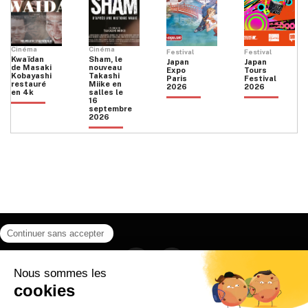
Cinéma
Cinéma
Festival
Festival
Kwaïdan
Sham, le
Japan
Japan
de Masaki
nouveau
Expo
Tours
Kobayashi
Takashi
Paris
Festival
restauré
Miike en
2026
2026
en 4k
salles le
16
septembre
2026
Facebook
Instagram
HOME
QUI SOMMES NOUS
CONTACT