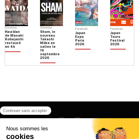
Cinéma
Cinéma
Festival
Festival
Kwaïdan
Sham, le
Japan
Japan
de Masaki
nouveau
Expo
Tours
Kobayashi
Takashi
Paris
Festival
restauré
Miike en
2026
2026
en 4k
salles le
16
septembre
2026
Facebook
Instagram