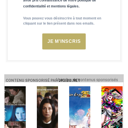
avoir pris connaissance de votre politique de
confidentialité et mentions légales.
Vous pouvez vous désinscrire à tout moment en
cliquant sur le lien présent dans nos emails.
JE M'INSCRIS
Voir plus de contenus sponsorisés
CONTENU SPONSORISÉ PAR
DIGIBU.NET