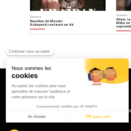
Cinéma
Cinéma
Sham, le
Kwaïdan de Masaki
Miike en 
Kobayashi restauré en 4k
septemb
HOME
QU