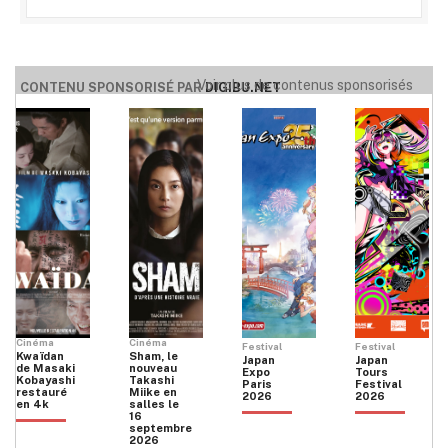
Voir plus de contenus sponsorisés
CONTENU SPONSORISÉ PAR
DIGIBU.NET
Cinéma
Cinéma
Festival
Festival
Kwaïdan
Sham, le
Japan
Japan
de Masaki
nouveau
Expo
Tours
Kobayashi
Takashi
Paris
Festival
restauré
Miike en
2026
2026
en 4k
salles le
16
septembre
2026