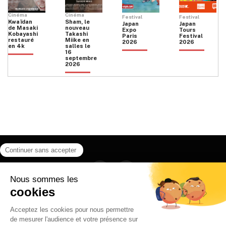
Cinéma
Cinéma
Festival
Festival
Kwaïdan
Sham, le
Japan
Japan
de Masaki
nouveau
Expo
Tours
Kobayashi
Takashi
Paris
Festival
restauré
Miike en
2026
2026
en 4k
salles le
16
septembre
2026
Facebook
Instagram
HOME
QUI SOMMES NOUS
CONTACT
POLITIQUE DE CONFIDENTIALITÉ
日本語