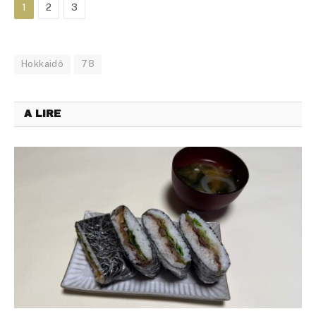
1
2
3
Hokkaidô
78
A LIRE