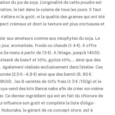
cation du jus de soja. L’originalité de cette poudre est
tion, le lait dans la cuisine de tous les jours. Il faut
’altère ni le goût, ni la qualité des graines qui ont été
spect crémeux et dont la texture est plus onctueuse et
plaisir aux amateurs comme aux néophytes du soja. Le
our, aromatisés, froids ou chauds (± 4 €). Il offre
(le menu à partir de 13 €). A l’étage, jusqu’à 14h30,
 steack de bœuf et tôfu, gyôza tôfu,… ainsi que des
er… également réalisés exclusivement dans l’atelier. Ces
urnée (2,5 € – 4,8 €) ainsi que des bentô (8, 80 €.
h30) , les 8 variétés de tôfu frais (± 3 € /150g) et le
ôfuya vend des kits Banrai nabe afin de créer soi-même
elier. Ce dernier ingrédient qui est en fait du chlorure de
i influence son goût et complète la liste d’oligo-
i Nobutaka, le gérant de ce concept-store, est à