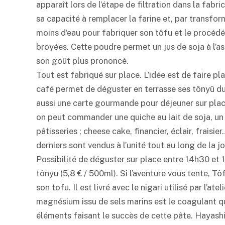
apparaît lors de l’étape de filtration dans la fabri
sa capacité à remplacer la farine et, par transforma
moins d’eau pour fabriquer son tôfu et le procédé n
broyées. Cette poudre permet un jus de soja à l’a
son goût plus prononcé.
Tout est fabriqué sur place. L’idée est de faire 
café permet de déguster en terrasse ses tônyû du j
aussi une carte gourmande pour déjeuner sur place 
on peut commander une quiche au lait de soja, un
pâtisseries ; cheese cake, financier, éclair, fraisi
derniers sont vendus à l’unité tout au long de la jo
Possibilité de déguster sur place entre 14h30 et 19
tônyu (5,8 € / 500ml). Si l’aventure vous tente, T
son tofu. Il est livré avec le nigari utilisé par l’at
magnésium issu de sels marins est le coagulant qu
éléments faisant le succès de cette pâte. Hayash