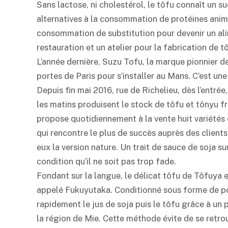
Sans lactose, ni cholestérol, le tôfu connaît un 
alternatives à la consommation de protéines anima
consommation de substitution pour devenir un alim
restauration et un atelier pour la fabrication de tô
L’année dernière, Suzu Tofu, la marque pionnier d
portes de Paris pour s’installer au Mans. C’est une
Depuis fin mai 2016, rue de Richelieu, dès l’entrée
les matins produisent le stock de tôfu et tônyu fr
propose quotidiennement à la vente huit variétés d
qui rencontre le plus de succès auprès des client
eux la version nature. Un trait de sauce de soja su
condition qu’il ne soit pas trop fade.
Fondant sur la langue, le délicat tôfu de Tôfuya e
appelé Fukuyutaka. Conditionné sous forme de po
rapidement le jus de soja puis le tôfu grâce à un
la région de Mie. Cette méthode évite de se retrouv