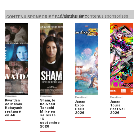
Voir plus de contenus sponsorisés
CONTENU SPONSORISÉ PAR
DIGIBU.NET
Cinéma
Cinéma
Festival
Festival
Kwaïdan
Sham, le
Japan
Japan
de Masaki
nouveau
Expo
Tours
Kobayashi
Takashi
Paris
Festival
restauré
Miike en
2026
2026
en 4k
salles le
16
septembre
2026