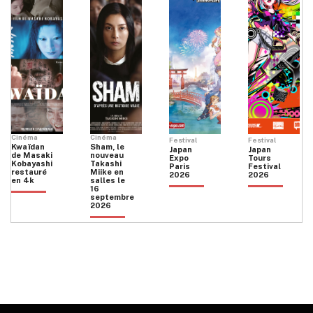
Cinéma
Cinéma
Festival
Festival
Kwaïdan
Sham, le
Japan
Japan
de Masaki
nouveau
Expo
Tours
Kobayashi
Takashi
Paris
Festival
restauré
Miike en
2026
2026
en 4k
salles le
16
septembre
2026