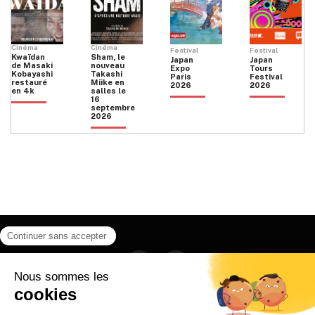
Cinéma
Cinéma
Festival
Festival
Kwaïdan
Sham, le
Japan
Japan
de Masaki
nouveau
Expo
Tours
Kobayashi
Takashi
Paris
Festival
restauré
Miike en
2026
2026
en 4k
salles le
16
septembre
2026
Facebook
Instagram
HOME
QUI SOMMES NOUS
CONTACT