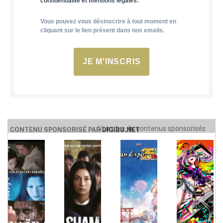
confidentialité et mentions légales.
Vous pouvez vous désinscrire à tout moment en
cliquant sur le lien présent dans nos emails.
JE M'INSCRIS
Voir plus de contenus sponsorisés
CONTENU SPONSORISÉ PAR
DIGIBU.NET