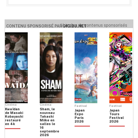
Voir plus de contenus sponsorisés
CONTENU SPONSORISÉ PAR
DIGIBU.NET
Cinéma
Cinéma
Festival
Festival
Kwaïdan
Sham, le
Japan
Japan
de Masaki
nouveau
Expo
Tours
Kobayashi
Takashi
Paris
Festival
restauré
Miike en
2026
2026
en 4k
salles le
16
septembre
2026