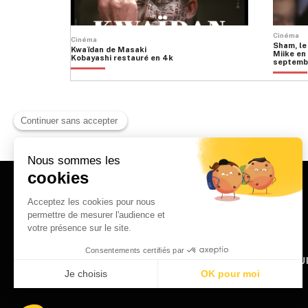
Cinéma
Cinéma
Sham, le
Kwaïdan de Masaki
Miike en 
Kobayashi restauré en 4k
septemb
HOME
QU