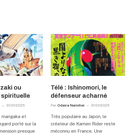
azaki ou
Télé : Ishinomori, le
spirituelle
défenseur acharné
31/01/2025
Par
Odaira Namihei
31/01/2025
e mangaka et
Très populaire au Japon, le
regard porté sur la
créateur de Kamen Rider reste
imension presque
méconnu en France. Une