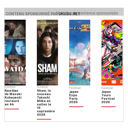
Voir plus de contenus sponsorisés
CONTENU SPONSORISÉ PAR
DIGIBU.NET
Cinéma
Cinéma
Festival
Festival
Kwaïdan
Sham, le
Japan
Japan
de Masaki
nouveau
Expo
Tours
Kobayashi
Takashi
Paris
Festival
restauré
Miike en
2026
2026
en 4k
salles le
16
septembre
2026