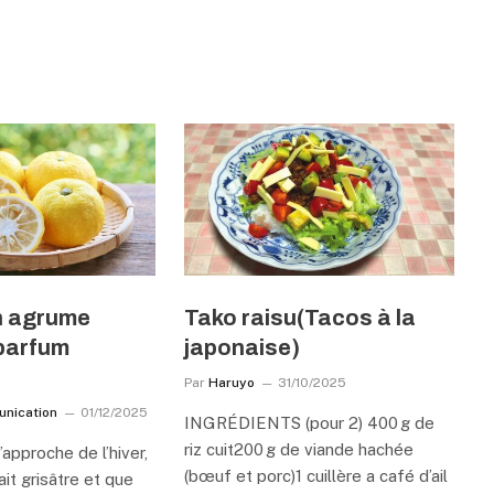
n agrume
Tako raisu(Tacos à la
 parfum
japonaise)
Par
Haruyo
31/10/2025
unication
01/12/2025
INGRÉDIENTS (pour 2) 400 g de
riz cuit200 g de viande hachée
’approche de l’hiver,
(bœuf et porc)1 cuillère a café d’ail
ait grisâtre et que