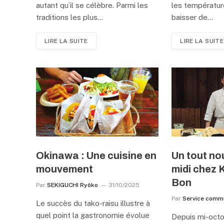
autant qu’il se célèbre. Parmi les
les températu
traditions les plus…
baisser de…
LIRE LA SUITE
LIRE LA SUITE
Okinawa : Une cuisine en
Un tout n
mouvement
midi chez 
Bon
Par
SEKIGUCHI Ryôko
31/10/2025
Par
Service comm
Le succès du tako-raisu illustre à
quel point la gastronomie évolue
Depuis mi-octo