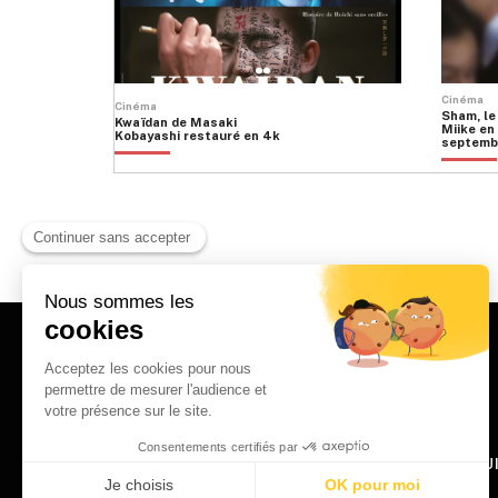
Cinéma
Cinéma
Sham, le
Kwaïdan de Masaki
Miike en 
Kobayashi restauré en 4k
septemb
HOME
QU