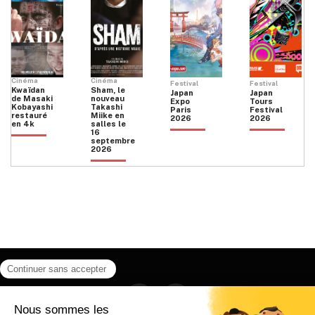
Cinéma
Cinéma
Festival
Festival
Kwaïdan
Sham, le
Japan
Japan
de Masaki
nouveau
Expo
Tours
Kobayashi
Takashi
Paris
Festival
restauré
Miike en
2026
2026
en 4k
salles le
16
septembre
2026
Facebook
Instagram