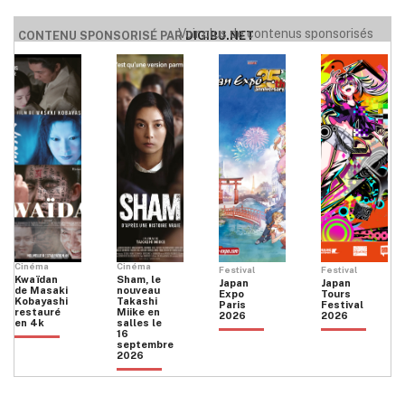
Voir plus de contenus sponsorisés
CONTENU SPONSORISÉ PAR
DIGIBU.NET
Cinéma
Cinéma
Festival
Festival
Kwaïdan
Sham, le
Japan
Japan
de Masaki
nouveau
Expo
Tours
Kobayashi
Takashi
Paris
Festival
restauré
Miike en
2026
2026
en 4k
salles le
16
septembre
2026