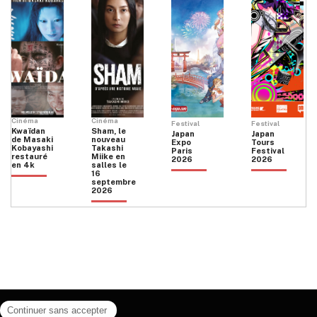
Cinéma
Cinéma
Festival
Festival
Kwaïdan
Sham, le
Japan
Japan
de Masaki
nouveau
Expo
Tours
Kobayashi
Takashi
Paris
Festival
restauré
Miike en
2026
2026
en 4k
salles le
16
septembre
2026