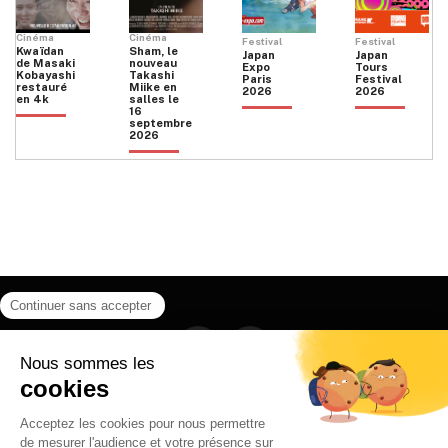
Cinéma
Cinéma
Festival
Festival
Kwaïdan
Sham, le
Japan
Japan
de Masaki
nouveau
Expo
Tours
Kobayashi
Takashi
Paris
Festival
restauré
Miike en
2026
2026
en 4k
salles le
16
septembre
2026
Facebook
Instagram
HOME
QUI SOMMES NOUS
CONTACT
POLITIQUE DE CONFIDENTIALITÉ
日本語