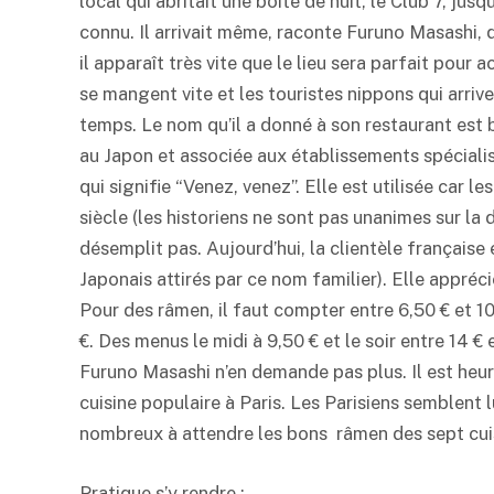
local qui abritait une boîte de nuit, le Club 7, jusq
connu. Il arrivait même, raconte Furuno Masashi, 
il apparaît très vite que le lieu sera parfait pour
se mangent vite et les touristes nippons qui arriv
temps. Le nom qu’il a donné à son restaurant est b
au Japon et associée aux établissements spécialis
qui signifie “Venez, venez”. Elle est utilisée car 
siècle (les historiens ne sont pas unanimes sur la 
désemplit pas. Aujourd’hui, la clientèle français
Japonais attirés par ce nom familier). Elle appréci
Pour des râmen, il faut compter entre 6,50 € et 10
€. Des menus le midi à 9,50 € et le soir entre 14 
Furuno Masashi n’en demande pas plus. Il est heur
cuisine populaire à Paris. Les Parisiens semblent l
nombreux à attendre les bons râmen des sept cuis
Pratique s’y rendre
: