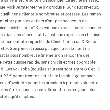
u’à sa fermeture suite à un incendie. Le lieu était assez
que Mick Jagger vienne s’y produire. Sur deux niveaux,
 accueillir une clientèle nombreuse et pressée. Les râmen
ent alors par cars entiers n’ont pas beaucoup de
ien choisi : Laï-Laï Ken est une expression très connue
és dans les râmen. Laï-Laï est une expression chinoise
les râmen ont été importés de Chine à la fin du XIXème
date). Son pari est réussi puisque le restaurant ne
e est la plus nombreuse (même si on rencontre des
e cette cuisine rapide, sans chi chi et très abordable.
 €. Les yakisoba (nouilles sautées) sont entre 8 € et 10
€ et 23 € permettent de satisfaire les plus gourmands.
eux d’avoir été parmi les premiers à promouvoir cette
ui en être reconnaissants. Ils sont tous les jours plus
tots qu’il emploie.