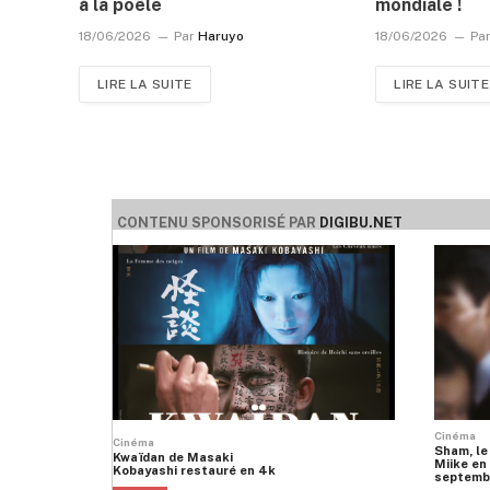
à la poêle
mondiale !
18/06/2026
Par
Haruyo
18/06/2026
Pa
LIRE LA SUITE
LIRE LA SUITE
CONTENU SPONSORISÉ PAR
DIGIBU.NET
Cinéma
Cinéma
Sham, le
Kwaïdan de Masaki
Miike en 
Kobayashi restauré en 4k
septemb