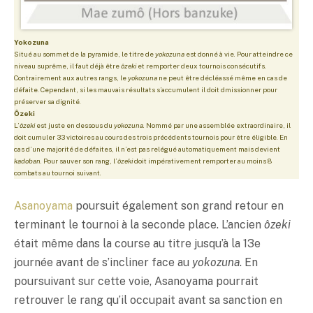
Yokozuna
Situé au sommet de la pyramide, le titre de
yokozuna
est donné à vie. Pour atteindre ce
niveau suprême, il faut déjà être
ôzeki
et remporter deux tournois consécutifs.
Contrairement aux autres rangs, le
yokozuna
ne peut être décléassé même en cas de
défaite. Cependant, si les mauvais résultats s’accumulent il doit dmissionner pour
préserver sa dignité.
Ôzeki
L’
ôzeki
est juste en dessous du
yokozuna
. Nommé par une assemblée extraordinaire, il
doit cumuler 33 victoires au cours des trois précédents tournois pour être éligible. En
cas d’une majorité de défaites, il n’est pas relégué automatiquement mais devient
kadoban
. Pour sauver son rang, l’
ôzeki
doit impérativement remporter au moins 8
combats au tournoi suivant.
Asanoyama
poursuit également son grand retour en
terminant le tournoi à la seconde place. L’ancien
ôzeki
était même dans la course au titre jusqu’à la 13e
journée avant de s’incliner face au
yokozuna
. En
poursuivant sur cette voie, Asanoyama pourrait
retrouver le rang qu’il occupait avant sa sanction en