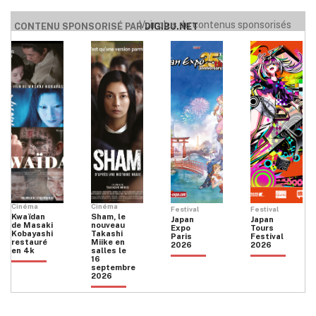
Voir plus de contenus sponsorisés
CONTENU SPONSORISÉ PAR
DIGIBU.NET
Cinéma
Cinéma
Festival
Festival
Kwaïdan
Sham, le
Japan
Japan
de Masaki
nouveau
Expo
Tours
Kobayashi
Takashi
Paris
Festival
restauré
Miike en
2026
2026
en 4k
salles le
16
septembre
2026