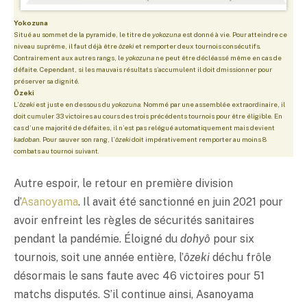
Yokozuna
Situé au sommet de la pyramide, le titre de
yokozuna
est donné à vie. Pour atteindre ce
niveau suprême, il faut déjà être
ôzeki
et remporter deux tournois consécutifs.
Contrairement aux autres rangs, le
yokozuna
ne peut être décléassé même en cas de
défaite. Cependant, si les mauvais résultats s’accumulent il doit dmissionner pour
préserver sa dignité.
Ôzeki
L’
ôzeki
est juste en dessous du
yokozuna
. Nommé par une assemblée extraordinaire, il
doit cumuler 33 victoires au cours des trois précédents tournois pour être éligible. En
cas d’une majorité de défaites, il n’est pas relégué automatiquement mais devient
kadoban
. Pour sauver son rang, l’
ôzeki
doit impérativement remporter au moins 8
combats au tournoi suivant.
Autre espoir, le retour en première division
d’
Asanoyama
. Il avait été sanctionné en juin 2021 pour
avoir enfreint les règles de sécurités sanitaires
pendant la pandémie. Éloigné du
dohyô
pour six
tournois, soit une année entière, l’
ôzeki
déchu frôle
désormais le sans faute avec 46 victoires pour 51
matchs disputés. S’il continue ainsi, Asanoyama