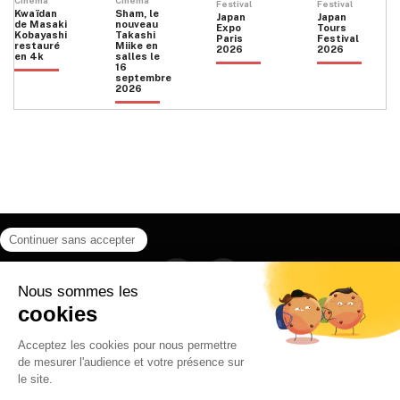
Cinéma
Cinéma
Festival
Festival
Kwaïdan
Sham, le
Japan
Japan
de Masaki
nouveau
Expo
Tours
Kobayashi
Takashi
Paris
Festival
restauré
Miike en
2026
2026
en 4k
salles le
16
septembre
2026
Facebook
Instagram
HOME
QUI SOMMES NOUS
CONTACT
POLITIQUE DE CONFIDENTIALITÉ
日本語