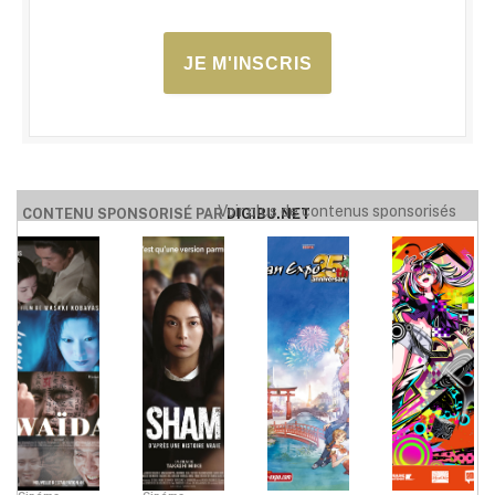
JE M'INSCRIS
Voir plus de contenus sponsorisés
CONTENU SPONSORISÉ PAR
DIGIBU.NET