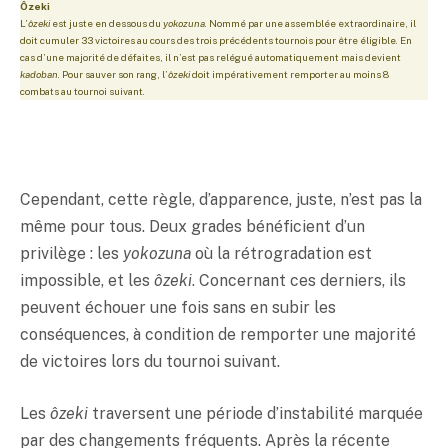
Ôzeki
L’
ôzeki
est juste en dessous du
yokozuna
. Nommé par une assemblée extraordinaire, il
doit cumuler 33 victoires au cours des trois précédents tournois pour être éligible. En
cas d’une majorité de défaites, il n’est pas relégué automatiquement mais devient
kadoban
. Pour sauver son rang, l’
ôzeki
doit impérativement remporter au moins 8
combats au tournoi suivant.
Cependant, cette règle, d’apparence, juste, n’est pas la
même pour tous. Deux grades bénéficient d’un
privilège : les
yokozuna
où la rétrogradation est
impossible, et les
ôzeki
. Concernant ces derniers, ils
peuvent échouer une fois sans en subir les
conséquences, à condition de remporter une majorité
de victoires lors du tournoi suivant.
Les
ôzeki
traversent une période d’instabilité marquée
par des changements fréquents. Après la récente