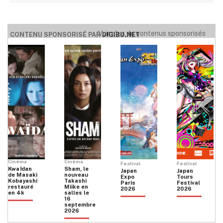
Voir plus de contenus sponsorisés
CONTENU SPONSORISÉ PAR
DIGIBU.NET
Cinéma
Cinéma
Festival
Festival
Kwaïdan
Sham, le
Japan
Japan
de Masaki
nouveau
Expo
Tours
Kobayashi
Takashi
Paris
Festival
restauré
Miike en
2026
2026
en 4k
salles le
16
septembre
2026