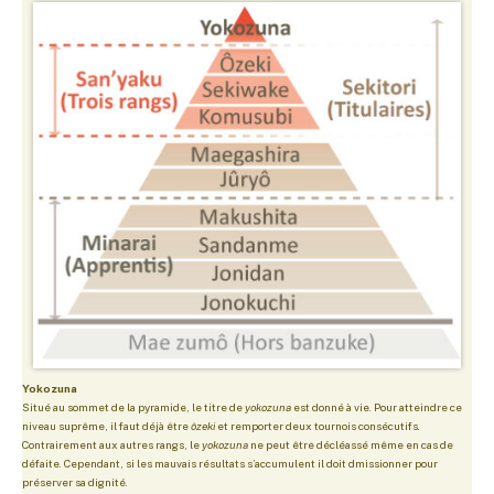
Yokozuna
Situé au sommet de la pyramide, le titre de
yokozuna
est donné à vie. Pour atteindre ce
niveau suprême, il faut déjà être
ôzeki
et remporter deux tournois consécutifs.
Contrairement aux autres rangs, le
yokozuna
ne peut être décléassé même en cas de
défaite. Cependant, si les mauvais résultats s’accumulent il doit dmissionner pour
préserver sa dignité.