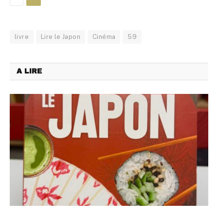
livre
Lire le Japon
Cinéma
59
A LIRE