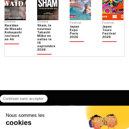
Cinéma
Cinéma
Festival
Festival
Kwaïdan
Sham, le
Japan
Japan
de Masaki
nouveau
Expo
Tours
Kobayashi
Takashi
Paris
Festival
restauré
Miike en
2026
2026
en 4k
salles le
16
septembre
2026
Facebook
Instagram
HOME
QUI SOMMES NOUS
CONTACT