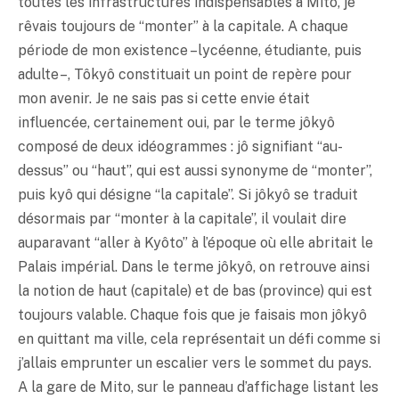
toutes les infrastructures indispensables à Mito, je
rêvais toujours de “monter” à la capitale. A chaque
période de mon existence – lycéenne, étudiante, puis
adulte –, Tôkyô constituait un point de repère pour
mon avenir. Je ne sais pas si cette envie était
influencée, certainement oui, par le terme jôkyô
composé de deux idéogrammes : jô signifiant “au-
dessus” ou “haut”, qui est aussi synonyme de “monter”,
puis kyô qui désigne “la capitale”. Si jôkyô se traduit
désormais par “monter à la capitale”, il voulait dire
auparavant “aller à Kyôto” à l’époque où elle abritait le
Palais impérial. Dans le terme jôkyô, on retrouve ainsi
la notion de haut (capitale) et de bas (province) qui est
toujours valable. Chaque fois que je faisais mon jôkyô
en quittant ma ville, cela représentait un défi comme si
j’allais emprunter un escalier vers le sommet du pays.
A la gare de Mito, sur le panneau d’affichage listant les