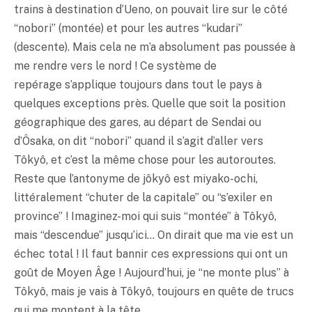
trains à destination d’Ueno, on pouvait lire sur le côté
“nobori” (montée) et pour les autres “kudari”
(descente). Mais cela ne m’a absolument pas poussée à
me rendre vers le nord ! Ce système de
repérage s’applique toujours dans tout le pays à
quelques exceptions près. Quelle que soit la position
géographique des gares, au départ de Sendai ou
d’Ôsaka, on dit “nobori” quand il s’agit d’aller vers
Tôkyô, et c’est la même chose pour les autoroutes.
Reste que l’antonyme de jôkyô est miyako-ochi,
littéralement “chuter de la capitale” ou “s’exiler en
province” ! Imaginez-moi qui suis “montée” à Tôkyô,
mais “descendue” jusqu’ici… On dirait que ma vie est un
échec total ! Il faut bannir ces expressions qui ont un
goût de Moyen Âge ! Aujourd’hui, je “ne monte plus” à
Tôkyô, mais je vais à Tôkyô, toujours en quête de trucs
qui me montent à la tête.