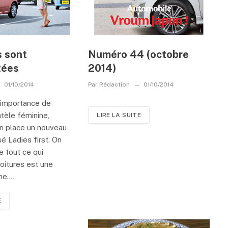
 sont
Numéro 44 (octobre
tées
2014)
01/10/2014
Par
Rédaction
01/10/2014
’importance de
ntèle féminine,
LIRE LA SUITE
en place un nouveau
é Ladies first. On
e tout ce qui
oitures est une
e....
E