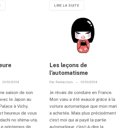
E
LIRE LA SUITE
heure
Les leçons de
l’automatisme
01/10/2014
Par
Rédaction
01/10/2014
ème saison de son
Je rêvais de conduire en France.
vec le Japon au
Mon vœu a été exaucé grâce à la
Palace à Vichy,
voiture automatique que mon mari
t heureux de vous
a achetée. Mais plus précisément
dachi no shima-uta,
c'est moi qui ai payé la partie
Le printemps de
automatique, c'est-à-dire la