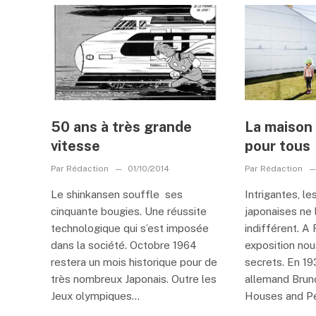
50 ans à très grande
La maison
vitesse
pour tous
Par
Rédaction
01/10/2014
Par
Rédaction
Le shinkansen souffle ses
Intrigantes, l
cinquante bougies. Une réussite
japonaises ne 
technologique qui s’est imposée
indifférent. A
dans la société. Octobre 1964
exposition nou
restera un mois historique pour de
secrets. En 193
très nombreux Japonais. Outre les
allemand Bruno
Jeux olympiques...
Houses and Pe