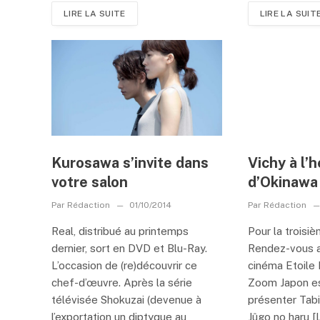
LIRE LA SUITE
LIRE LA SUIT
Kurosawa s’invite dans
Vichy à l’
votre salon
d’Okinawa
Par
Rédaction
01/10/2014
Par
Rédaction
Real, distribué au printemps
Pour la troisi
dernier, sort en DVD et Blu-Ray.
Rendez-vous a
L’occasion de (re)découvrir ce
cinéma Etoile 
chef-d’œuvre. Après la série
Zoom Japon es
télévisée Shokuzai (devenue à
présenter Tabi
l’exportation un diptyque au
Jûgo no haru [