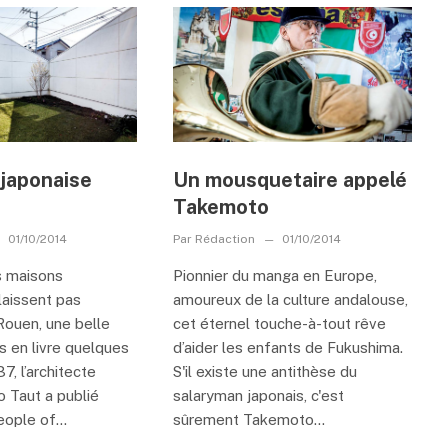
 japonaise
Un mousquetaire appelé
Takemoto
01/10/2014
Par
Rédaction
01/10/2014
es maisons
Pionnier du manga en Europe,
laissent pas
amoureux de la culture andalouse,
 Rouen, une belle
cet éternel touche-à-tout rêve
s en livre quelques
d’aider les enfants de Fukushima.
7, l’architecte
S'il existe une antithèse du
 Taut a publié
salaryman japonais, c'est
ople of...
sûrement Takemoto...