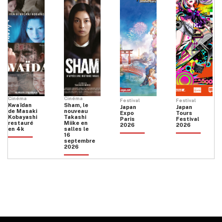
Cinéma
Cinéma
Festival
Festival
Kwaïdan
Sham, le
Japan
Japan
de Masaki
nouveau
Expo
Tours
Kobayashi
Takashi
Paris
Festival
restauré
Miike en
2026
2026
en 4k
salles le
16
septembre
2026