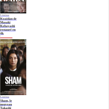
Cinéma
Kwaïdan de
Masaki
Kobayashi
restauré en
4k
Cinéma
Sham, le
nouveau
Takashi