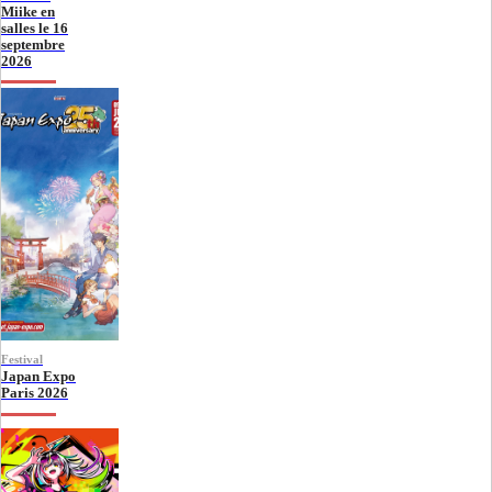
Miike en
salles le 16
septembre
2026
Festival
Japan Expo
Paris 2026