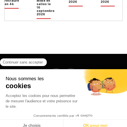
restauré
Miike en
2026
2026
en 4k
salles le
16
septembre
2026
Facebook
Instagram
HOME
QUI SOMMES NOUS
CONTACT
POLITIQUE DE CONFIDENTIALITÉ
日本語
© 2026 Ilyfunet communication