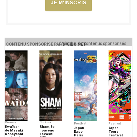
JE M'INSCRIS
Voir plus de contenus sponsorisés
CONTENU SPONSORISÉ PAR
DIGIBU.NET
Cinéma
Cinéma
Festival
Festival
Kwaïdan
Sham, le
Japan
Japan
de Masaki
nouveau
Expo
Tours
Kobayashi
Takashi
Paris
Festival