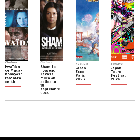
Cinéma
Cinéma
Festival
Festival
Kwaïdan
Sham, le
Japan
Japan
de Masaki
nouveau
Expo
Tours
Kobayashi
Takashi
Paris
Festival
restauré
Miike en
2026
2026
en 4k
salles le
16
septembre
2026