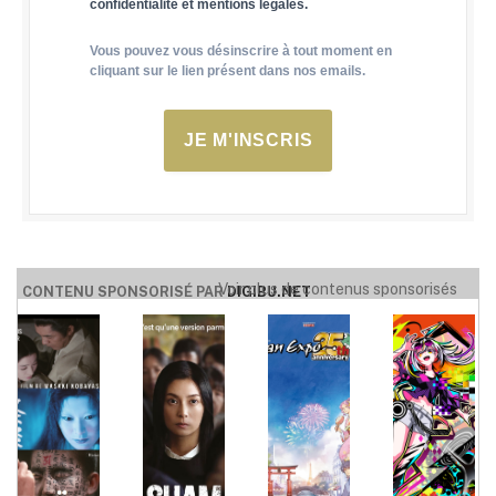
confidentialité et mentions légales.
Vous pouvez vous désinscrire à tout moment en
cliquant sur le lien présent dans nos emails.
JE M'INSCRIS
Voir plus de contenus sponsorisés
CONTENU SPONSORISÉ PAR
DIGIBU.NET