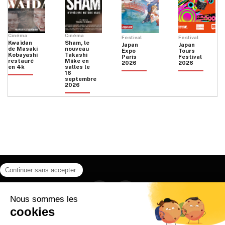
Cinéma
Cinéma
Festival
Festival
Kwaïdan
Sham, le
Japan
Japan
de Masaki
nouveau
Expo
Tours
Kobayashi
Takashi
Paris
Festival
restauré
Miike en
2026
2026
en 4k
salles le
16
septembre
2026
Facebook
Instagram
HOME
QUI SOMMES NOUS
CONTACT