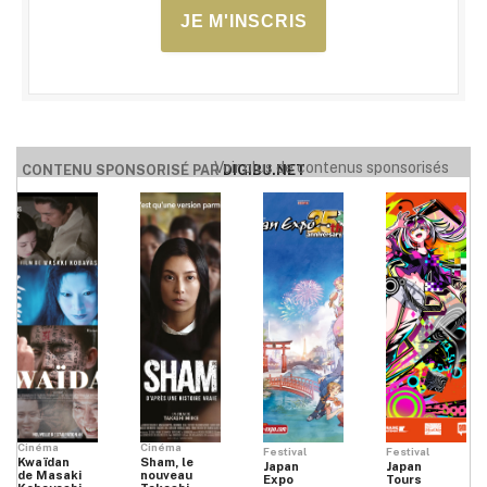
JE M'INSCRIS
Voir plus de contenus sponsorisés
CONTENU SPONSORISÉ PAR
DIGIBU.NET
Cinéma
Cinéma
Festival
Festival
Kwaïdan
Sham, le
Japan
Japan
de Masaki
nouveau
Expo
Tours