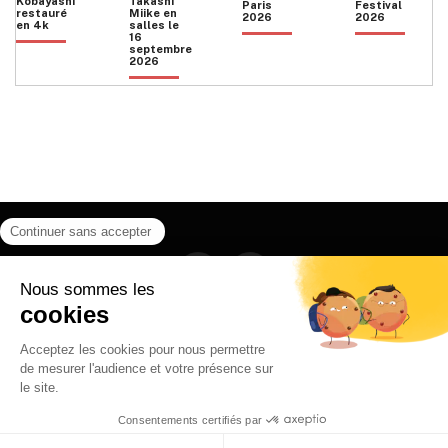
Kobayashi
Takashi
Paris
Festival
restauré
Miike en
2026
2026
en 4k
salles le
16
septembre
2026
Facebook
Instagram
HOME
QUI SOMMES NOUS
CONTACT
POLITIQUE DE CONFIDENTIALITÉ
日本語
© 2026 Ilyfunet communication