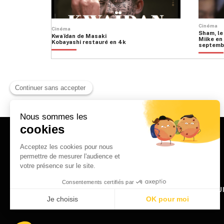
Cinéma
Cinéma
Sham, le
Kwaïdan de Masaki
Miike en 
Kobayashi restauré en 4k
septemb
HOME
QU