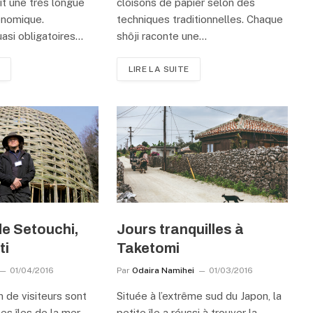
it une très longue
cloisons de papier selon des
ronomique.
techniques traditionnelles. Chaque
uasi obligatoires…
shôji raconte une…
LIRE LA SUITE
de Setouchi,
Jours tranquilles à
ti
Taketomi
01/04/2016
Par
Odaira Namihei
01/03/2016
on de visiteurs sont
Située à l’extrême sud du Japon, la
es îles de la mer
petite île a réussi à trouver la