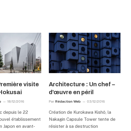
Première visite
Architecture : Un chef –
Hokusai
d’œuvre en péril
b
18/12/2016
Par
Rédaction Web
03/12/2016
c depuis le 22
Création de Kurokawa Kishô, la
ouvel établissement
Nakagin Capsule Tower tente de
om Japon en avant-
résister à sa destruction