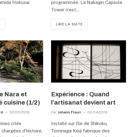
umida Hokusai
programmée. La Nakagin Capsule
Tower n’est…
LIRE LA SUITE
e Nara et
Expérience : Quand
 cuisine (1/2)
l’artisanat devient art
rd
02/05/2016
Par
Johann Fleuri
02/04/2016
nnes cités
Installé sur l’île de Shikoku,
 chargées d’histoire,
Tominaga Keiji fabrique des