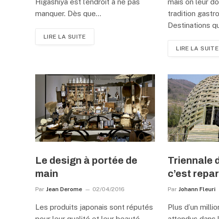
Higashiya est l’endroit à ne pas
mais on leur do
manquer. Dès que…
tradition gast
Destinations q
LIRE LA SUITE
LIRE LA SUITE
Le design à portée de
Triennale 
main
c’est repar
Par
Jean Derome
02/04/2016
Par
Johann Fleuri
Les produits japonais sont réputés
Plus d’un milli
pour leur qualité et leur beauté.
attendus dans l