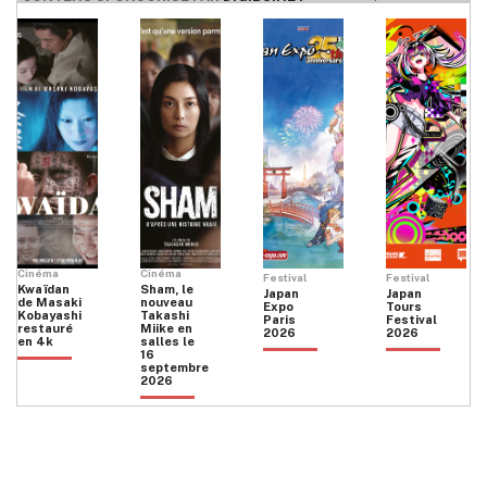
Cinéma
Cinéma
Festival
Festival
Kwaïdan
Sham, le
Japan
Japan
de Masaki
nouveau
Expo
Tours
Kobayashi
Takashi
Paris
Festival
restauré
Miike en
2026
2026
en 4k
salles le
16
septembre
2026