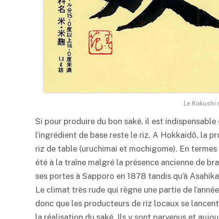
Le Kokushi 
Si pour produire du bon
saké
, il est indispensabl
l’ingrédient de base reste le riz. A Hokkaidô, la p
riz de table (uruchimai et mochigome). En termes 
été à la traîne malgré la présence ancienne de bra
ses portes à Sapporo en 1878 tandis qu’à Asahika
Le climat très rude qui règne une partie de l’année
donc que les producteurs de riz locaux se lancent 
la réalisation du
saké
. Ils y sont parvenus et aujou