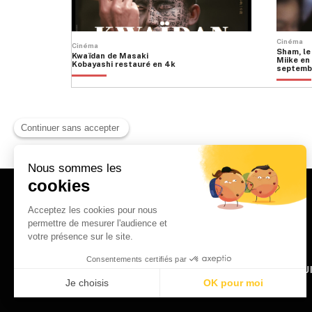
Cinéma
Cinéma
Sham, le
Kwaïdan de Masaki
Miike en 
Kobayashi restauré en 4k
septemb
HOME
QU