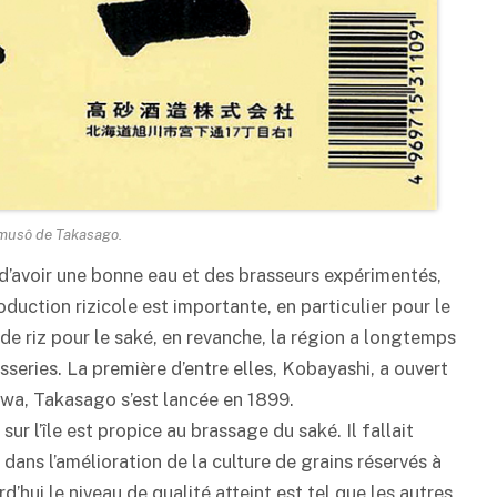
musô de Takasago.
e d’avoir une bonne eau et des brasseurs expérimentés,
roduction rizicole est importante, en particulier pour le
de riz pour le
saké
, en revanche, la région a longtemps
sseries. La première d’entre elles, Kobayashi, a ouvert
wa, Takasago s’est lancée en 1899.
 sur l’île est propice au brassage du
saké
. Il fallait
dans l’amélioration de la culture de grains réservés à
rd’hui le niveau de qualité atteint est tel que les autres