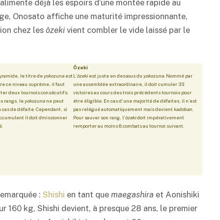
 alimente déjà les espoirs d’une montée rapide au
âge, Onosato affiche une maturité impressionnante,
ion chez les
ôzeki
vient combler le vide laissé par le
Ôzeki
ramide, le titre de
yokozuna
est
L’
ôzeki
est juste en dessous du
yokozuna
. Nommé par
dre ce niveau suprême, il faut
une assemblée extraordinaire, il doit cumuler 33
ter deux tournois consécutifs.
victoires au cours des trois précédents tournois pour
s rangs, le
yokozuna
ne peut
être éligible. En cas d’une majorité de défaites, il n’est
cas de défaite. Cependant, si
pas relégué automatiquement mais devient
kadoban
.
accumulent il doit dmissionner
Pour sauver son rang, l’
ôzeki
doit impérativement
é.
remporter au moins 8 combats au tournoi suivant.
 remarquée :
Shishi
en tant que
maegashira
et Aonishiki
r 160 kg, Shishi devient, à presque 28 ans, le premier