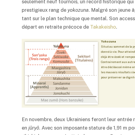
seulement neuf tournois, un record historique qui
prestigieux rang de
yokozuna
. Malgré son jeune 
tant sur le plan technique que mental. Son access
départ en retraite précoce de
Takakeisho
.
Yokozuna
Situé au sommet de la py
donné à vie. Pour attein
déjà être
ôzeki
et rempor
Contrairement aux autre
être décléassé même en 
les mauvais résultats s’
pour préserver sa dignit
En novembre, deux Ukrainiens feront leur entrée
en
jūryō
. Avec son imposante stature de 1,91 m pou