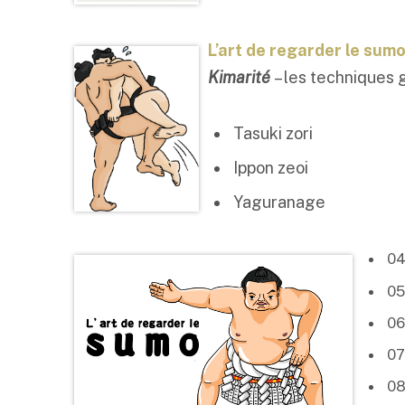
L’art de regarder le sumo
Kimarité
– les techniques
Tasuki zori
Ippon zeoi
Yaguranage
0
0
0
0
0