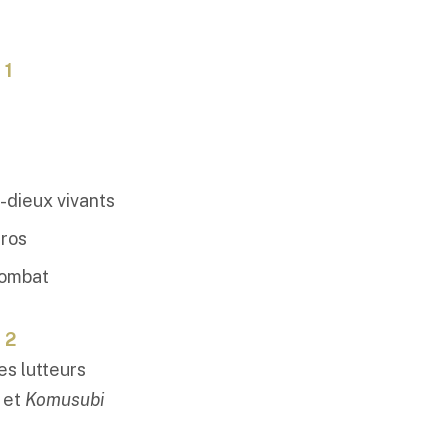
 1
-dieux vivants
gros
combat
 2
es lutteurs
et
Komusubi