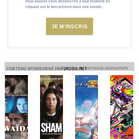
Vous pouvez vous désinscrire à tout moment en
cliquant sur le lien présent dans nos emails.
JE M'INSCRIS
Voir plus de contenus sponsorisés
CONTENU SPONSORISÉ PAR
DIGIBU.NET