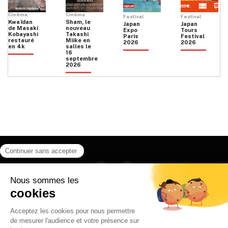
Cinéma
Cinéma
Festival
Festival
Kwaïdan
Sham, le
Japan
Japan
de Masaki
nouveau
Expo
Tours
Kobayashi
Takashi
Paris
Festival
restauré
Miike en
2026
2026
en 4k
salles le
16
septembre
2026
Facebook
Instagram
HOME
QUI SOMMES NOUS
CONTACT
POLITIQUE DE CONFIDENTIALITÉ
日本語