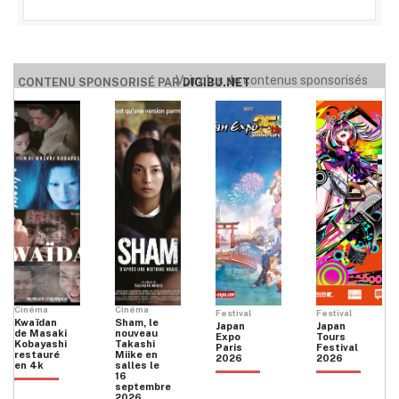
Voir plus de contenus sponsorisés
CONTENU SPONSORISÉ PAR
DIGIBU.NET
Cinéma
Cinéma
Festival
Festival
Kwaïdan
Sham, le
Japan
Japan
de Masaki
nouveau
Expo
Tours
Kobayashi
Takashi
Paris
Festival
restauré
Miike en
2026
2026
en 4k
salles le
16
septembre
2026