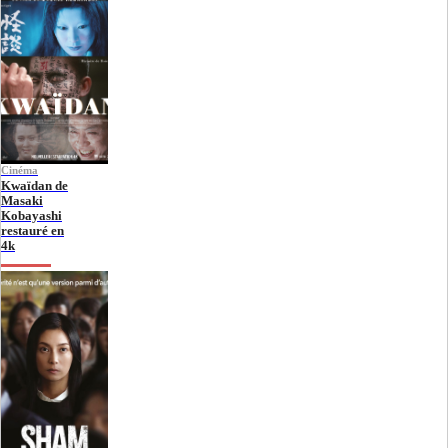
Cinéma
Kwaïdan de
Masaki
Kobayashi
restauré en
4k