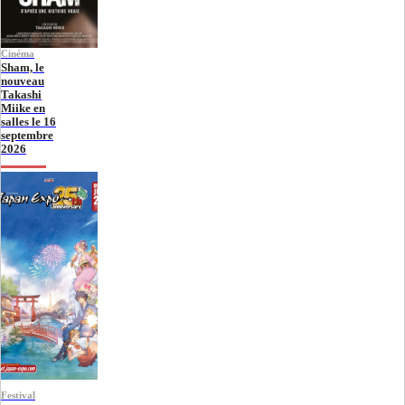
Cinéma
Sham, le
nouveau
Takashi
Miike en
salles le 16
septembre
2026
Festival