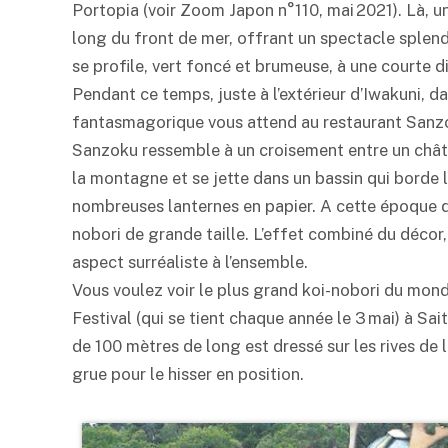
Portopia (voir Zoom Japon n°110, mai 2021). Là, u
long du front de mer, offrant un spectacle splendi
se profile, vert foncé et brumeuse, à une courte di
Pendant ce temps, juste à l’extérieur d’Iwakuni, 
fantasmagorique vous attend au restaurant Sanzo
Sanzoku ressemble à un croisement entre un châte
la montagne et se jette dans un bassin qui borde le
nombreuses lanternes en papier. A cette époque d
nobori de grande taille. L’effet combiné du décor
aspect surréaliste à l’ensemble.
Vous voulez voir le plus grand koi-nobori du mond
Festival (qui se tient chaque année le 3 mai) à Sa
de 100 mètres de long est dressé sur les rives de l
grue pour le hisser en position.