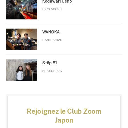
Kodawari Ueno
02/07/2026
WANOKA
05/06/2026
Stōp 81
29/04/2026
Rejoignez le Club Zoom
Japon