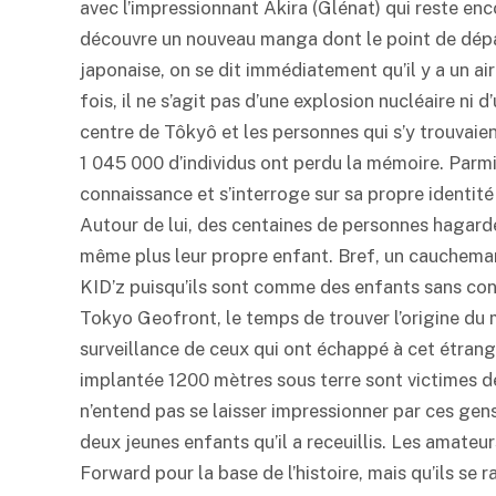
avec l’impressionnant Akira (Glénat) qui reste enc
découvre un nouveau manga dont le point de dépar
japonaise, on se dit immédiatement qu’il y a un ai
fois, il ne s’agit pas d’une explosion nucléaire ni 
centre de Tôkyô et les personnes qui s’y trouvaie
1 045 000 d’individus ont perdu la mémoire. Parmi
connaissance et s’interroge sur sa propre identité
Autour de lui, des centaines de personnes hagarde
même plus leur propre enfant. Bref, un cauchemar
KID’z puisqu’ils sont comme des enfants sans con
Tokyo Geofront, le temps de trouver l’origine du m
surveillance de ceux qui ont échappé à cet étrange 
implantée 1200 mètres sous terre sont victimes de 
n’entend pas se laisser impressionner par ces gens
deux jeunes enfants qu’il a receuillis. Les amateu
Forward pour la base de l’histoire, mais qu’ils se 