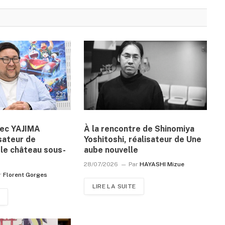
vec YAJIMA
À la rencontre de Shinomiya
sateur de
Yoshitoshi, réalisateur de Une
le château sous-
aube nouvelle
28/07/2026
Par
HAYASHI Mizue
r
Florent Gorges
LIRE LA SUITE