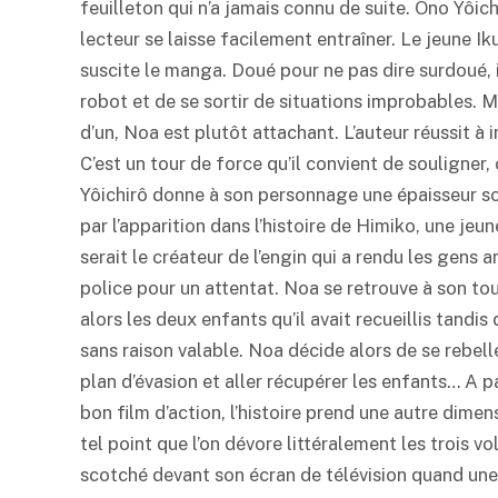
feuilleton qui n’a jamais connu de suite. Ono Yôich
lecteur se laisse facilement entraîner. Le jeune I
suscite le manga. Doué pour ne pas dire surdoué, i
robot et de se sortir de situations improbables. M
d’un, Noa est plutôt attachant. L’auteur réussit à i
C’est un tour de force qu’il convient de souligner
Yôichirô donne à son personnage une épaisseur so
par l’apparition dans l’histoire de Himiko, une jeu
serait le créateur de l’engin qui a rendu les gens
police pour un attentat. Noa se retrouve à son to
alors les deux enfants qu’il avait recueillis tandi
sans raison valable. Noa décide alors de se rebelle
plan d’évasion et aller récupérer les enfants… A par
bon film d’action, l’histoire prend une autre dimen
tel point que l’on dévore littéralement les trois
scotché devant son écran de télévision quand une 