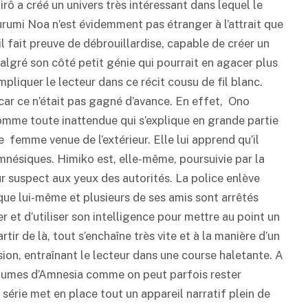
irô a créé un univers très intéressant dans lequel le
kurumi Noa n’est évidemment pas étranger à l’attrait que
l fait preuve de débrouillardise, capable de créer un
algré son côté petit génie qui pourrait en agacer plus
mpliquer le lecteur dans ce récit cousu de fil blanc.
, car ce n’était pas gagné d’avance. En effet, Ono
mme toute inattendue qui s’explique en grande partie
ne femme venue de l’extérieur. Elle lui apprend qu’il
 amnésiques. Himiko est, elle-même, poursuivie par la
ur suspect aux yeux des autorités. La police enlève
s que lui-même et plusieurs de ses amis sont arrêtés
r et d’utiliser son intelligence pour mettre au point un
tir de là, tout s’enchaîne très vite et à la manière d’un
sion, entraînant le lecteur dans une course haletante. A
 volumes d’Amnesia comme on peut parfois rester
série met en place tout un appareil narratif plein de