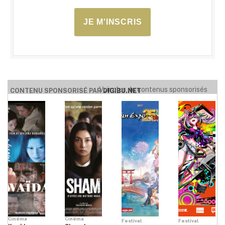
JE M'INSCRIS
Voir plus de contenus sponsorisés
CONTENU SPONSORISÉ PAR
DIGIBU.NET
Cinéma
Cinéma
Festival
Festival