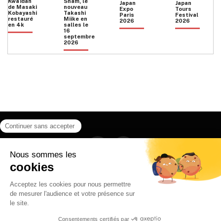
Kwaïdan
Sham, le
Japan
Japan
de Masaki
nouveau
Expo
Tours
Kobayashi
Takashi
Paris
Festival
restauré
Miike en
2026
2026
en 4k
salles le
16
septembre
2026
Facebook
Instagram
HOME
QUI SOMMES NOUS
CONTACT
POLITIQUE DE CONFIDENTIALITÉ
日本語
© 2026 Ilyfunet communication