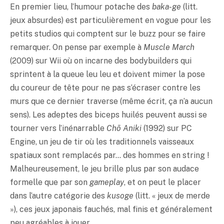
En premier lieu, l’humour potache des
baka-ge
(litt.
jeux absurdes) est particulièrement en vogue pour les
petits studios qui comptent sur le buzz pour se faire
remarquer. On pense par exemple à
Muscle March
(2009) sur Wii où on incarne des bodybuilders qui
sprintent à la queue leu leu et doivent mimer la pose
du coureur de tête pour ne pas s’écraser contre les
murs que ce dernier traverse (même écrit, ça n’a aucun
sens). Les adeptes des biceps huilés peuvent aussi se
tourner vers l’inénarrable
Chō Aniki
(1992) sur PC
Engine, un jeu de tir où les traditionnels vaisseaux
spatiaux sont remplacés par… des hommes en string !
Malheureusement, le jeu brille plus par son audace
formelle que par son
gameplay
, et on peut le placer
dans l’autre catégorie des
kusoge
(litt. « jeux de merde
»), ces jeux japonais fauchés, mal finis et généralement
peu agréables à jouer.