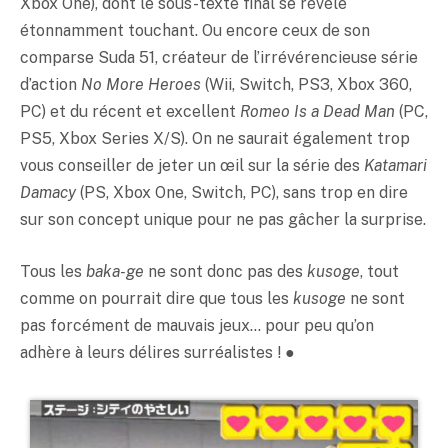
Xbox One), dont le sous-texte final se révèle
étonnamment touchant. Ou encore ceux de son
comparse Suda 51, créateur de l’irrévérencieuse série
d’action
No More Heroes
(Wii, Switch, PS3, Xbox 360,
PC) et du récent et excellent
Romeo Is a Dead Man
(PC,
PS5, Xbox Series X/S). On ne saurait également trop
vous conseiller de jeter un œil sur la série des
Katamari
Damacy
(PS, Xbox One, Switch, PC), sans trop en dire
sur son concept unique pour ne pas gâcher la surprise.
Tous les
baka-ge
ne sont donc pas des
kusoge
, tout
comme on pourrait dire que tous les
kusoge
ne sont
pas forcément de mauvais jeux… pour peu qu’on
adhère à leurs délires surréalistes ! ●