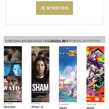
JE M'INSCRIS
Voir plus de contenus sponsorisés
CONTENU SPONSORISÉ PAR
DIGIBU.NET
Cinéma
Cinéma
Festival
Festival
Kwaïdan
Sham, le
Japan
Japan