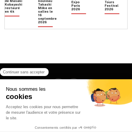
de Masaki
nouveau
Expo
Tours
Kobayashi
Takashi
Paris
Festival
restauré
Miike en
2026
2026
en 4k
salles le
16
septembre
2026
Facebook
Instagram
HOME
QUI SOMMES NOUS
CONTACT
POLITIQUE DE CONFIDENTIALITÉ
日本語
© 2026 Ilyfunet communication