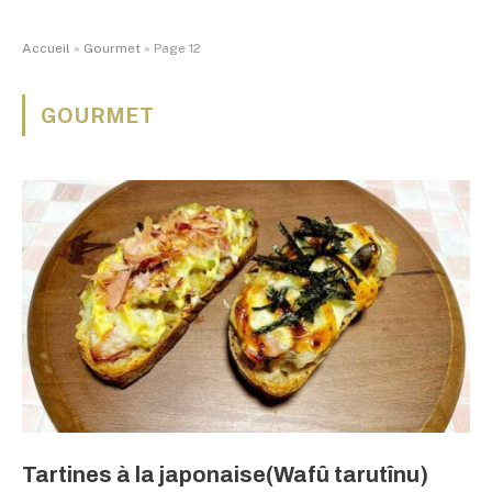
Accueil
»
Gourmet
»
Page 12
GOURMET
Tartines à la japonaise(Wafû tarutînu)