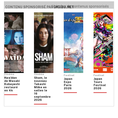
Voir plus de contenus sponsorisés
CONTENU SPONSORISÉ PAR
DIGIBU.NET
Cinéma
Cinéma
Festival
Festival
Kwaïdan
Sham, le
Japan
Japan
de Masaki
nouveau
Expo
Tours
Kobayashi
Takashi
Paris
Festival
restauré
Miike en
2026
2026
en 4k
salles le
16
septembre
2026