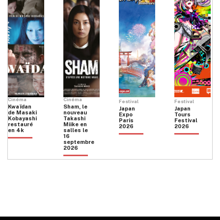
Cinéma
Cinéma
Festival
Festival
Kwaïdan
Sham, le
Japan
Japan
de Masaki
nouveau
Expo
Tours
Kobayashi
Takashi
Paris
Festival
restauré
Miike en
2026
2026
en 4k
salles le
16
septembre
2026