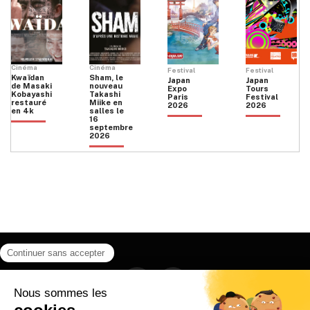
Cinéma
Cinéma
Festival
Festival
Kwaïdan
Sham, le
Japan
Japan
de Masaki
nouveau
Expo
Tours
Kobayashi
Takashi
Paris
Festival
restauré
Miike en
2026
2026
en 4k
salles le
16
septembre
2026
Facebook
Instagram