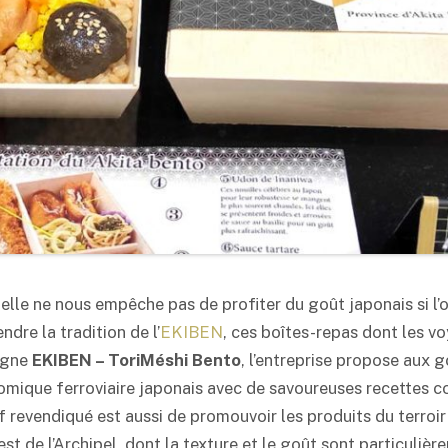
s elle ne nous empêche pas de profiter du goût japonais si l’o
dre la tradition de l’
EKIBEN
, ces boîtes-repas dont les v
eigne
EKIBEN – ToriMéshi
Bento
, l’entreprise propose aux 
nomique ferroviaire japonais avec de savoureuses recettes
 revendiqué est aussi de promouvoir les produits du terroir
-est de l’Archipel, dont la texture et le goût sont particuliè