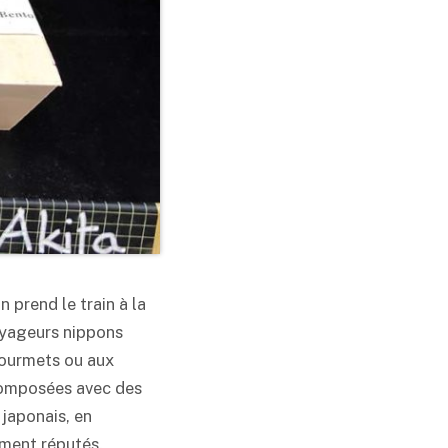
n prend le train à la
oyageurs nippons
gourmets ou aux
 composées avec des
 japonais, en
rement réputés.