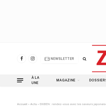
NEWSLETTER
Facebook
Instagram
À LA
MAGAZINE
DOSSIER
UNE
Accueil
»
Actu
»
EKIBEN : rendez-vous avec les saveurs japonaise