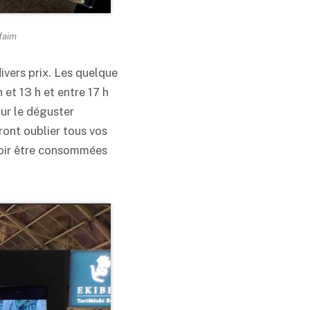
 faim
ivers prix. Les quelque
et 13 h et entre 17 h
our le déguster
ront oublier tous vos
uvoir être consommées