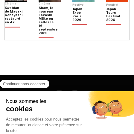
Cinéma
Cinéma
Festival
Festival
Kwaïdan
Sham, le
Japan
Japan
de Masaki
nouveau
Expo
Tours
Kobayashi
Takashi
Paris
Festival
restauré
Miike en
2026
2026
en 4k
salles le
16
septembre
2026
Facebook
Instagram
HOME
QUI SOMMES NOUS
CONTACT
POLITIQUE DE CONFIDENTIALITÉ
日本語