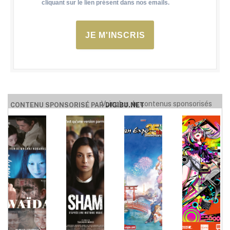
cliquant sur le lien présent dans nos emails.
JE M'INSCRIS
Voir plus de contenus sponsorisés
CONTENU SPONSORISÉ PAR
DIGIBU.NET