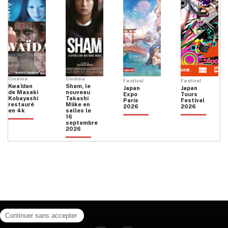
Cinéma
Cinéma
Festival
Festival
Kwaïdan
Sham, le
Japan
Japan
de Masaki
nouveau
Expo
Tours
Kobayashi
Takashi
Paris
Festival
restauré
Miike en
2026
2026
en 4k
salles le
16
septembre
2026