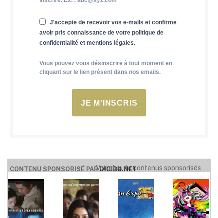
inscrire. Ex. : abc@xyz.com
J'accepte de recevoir vos e-mails et confirme
avoir pris connaissance de votre politique de
confidentialité et mentions légales.
Vous pouvez vous désinscrire à tout moment en
cliquant sur le lien présent dans nos emails.
JE M'INSCRIS
Voir plus de contenus sponsorisés
CONTENU SPONSORISÉ PAR
DIGIBU.NET